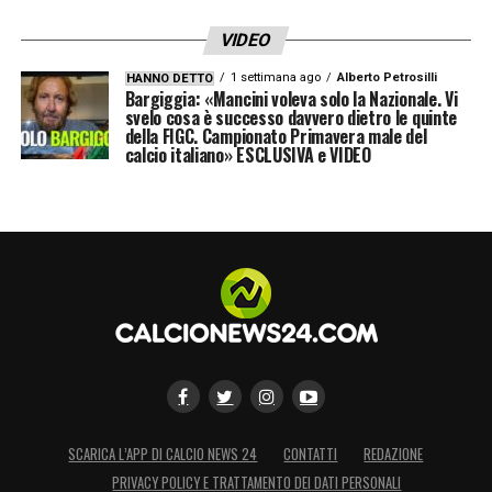
El Toro è pronto a caricare ancora una volta
VIDEO
l’Inter sulle spalle.
1 settimana ago
Alberto Petrosilli
HANNO DETTO
Bargiggia: «Mancini voleva solo la Nazionale. Vi
svelo cosa è successo davvero dietro le quinte
LA PLAYLIST DELLE NOSTRE TOP NEWS
della FIGC. Campionato Primavera male del
calcio italiano» ESCLUSIVA e VIDEO
SCARICA L’APP DI CALCIO NEWS 24
CONTATTI
REDAZIONE
PRIVACY POLICY E TRATTAMENTO DEI DATI PERSONALI