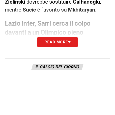
Zielinski
dovrebbe sostituire
Calhanoglu
,
mentre
Sucic
è favorito su
Mkhitaryan
.
Lazio Inter, Sarri cerca il colpo
davanti a un Olimpico pieno
READ MORE
La
Lazio
sogna l’ottava
Coppa Italia
della
sua storia e una vittoria capace di cambiare il
giudizio sulla stagione.
Maurizio Sarri
,
allenatore biancoceleste, ritrova
Nuno
IL CALCIO DEL GIORNO
Tavares
,
Zaccagni
e
Isaksen
, tre armi
preziose per una partita che potrebbe
svilupparsi soprattutto in ripartenza.
Occhi anche su
Pedro
, spesso decisivo
contro l’
Inter
, e sul dubbio in regia tra