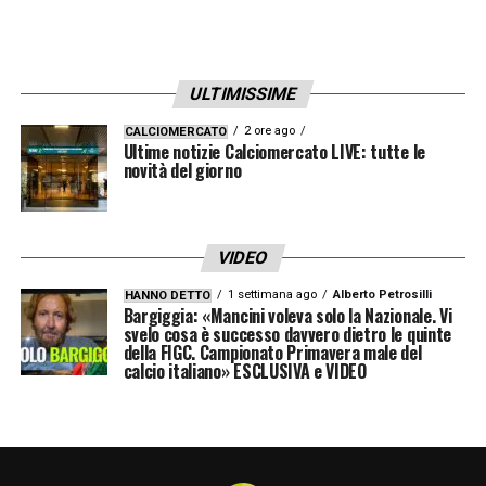
Rovella
,
Patric
e
Cataldi
, con lo spagnolo in
vantaggio. Stavolta il pubblico laziale sarà
compatto dopo la contestazione in
ULTIMISSIME
campionato.
Sarri
lo ha ricordato
2 ore ago
CALCIOMERCATO
Ultime notizie Calciomercato LIVE: tutte le
chiaramente: «E’ stato umiliante sabato
novità del giorno
ascoltare solo i tifosi dell’Inter». Questa sera
l’
Olimpico
sarà sold-out, con circa
20.000
tifosi nerazzurri
attesi da Milano.
VIDEO
1 settimana ago
Alberto Petrosilli
HANNO DETTO
Bargiggia: «Mancini voleva solo la Nazionale. Vi
LA PLAYLIST DELLE NOSTRE TOP NEWS
svelo cosa è successo davvero dietro le quinte
della FIGC. Campionato Primavera male del
calcio italiano» ESCLUSIVA e VIDEO