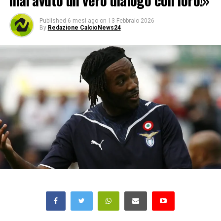
mai avuto un vero dialogo con loro!»
Published
6 mesi ago
on
13 Febbraio 2026
By
Redazione CalcioNews24