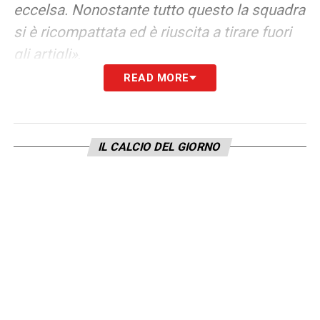
eccelsa. Nonostante tutto questo la squadra
si è ricompattata ed è riuscita a tirare fuori
gli artigli»
.
READ MORE
Il presidente Claudio Lotito sta ricevendo
una grande e contestazione da parte dei
tifosi, i quali stanno disertando lo stadio
IL CALCIO DEL GIORNO
Olimpico. Tu hai avuto dei trascorsi
particolari con lui, rimanendo fuori rosa per
diverso tempo. Come valuti il clima che si è
venuto a creare nella Capitale?
CONTESTAZIONE TIFOSI –
«La
contestazione a Lotito c’era anche prima
quando giocavo io. Lotito è stato sempre