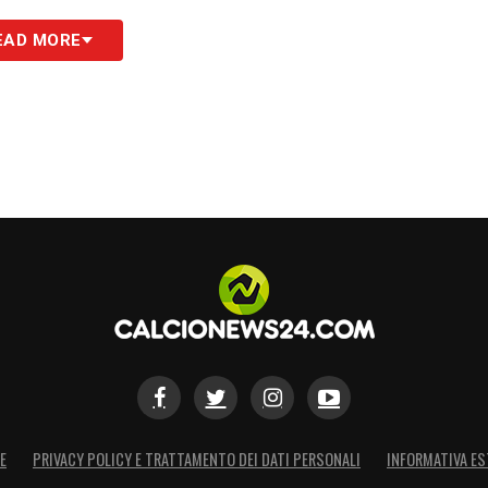
EAD MORE
Bashiru, Guendouzi, Vecino;
slin, Pedro, Zaccagni, Cancellieri
S
E
PRIVACY POLICY E TRATTAMENTO DEI DATI PERSONALI
INFORMATIVA ES