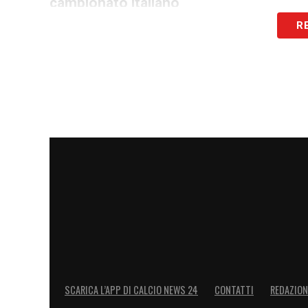
campionato italiano
R
Centrocampisti:
Basic, Belahyane, Dele-
Attaccanti:
Castellanos, Dia, Isaksen, No
LA PLAYLIST DELLE NOSTRE TOP NEW
SCARICA L’APP DI CALCIO NEWS 24
CONTATTI
REDAZION