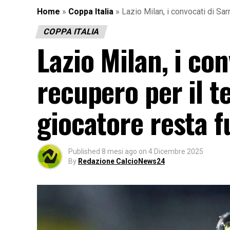
Home
»
Coppa Italia
»
Lazio Milan, i convocati di Sar
COPPA ITALIA
Lazio Milan, i con
recupero per il t
giocatore resta 
Published
8 mesi ago
on
4 Dicembre 2025
By
Redazione CalcioNews24