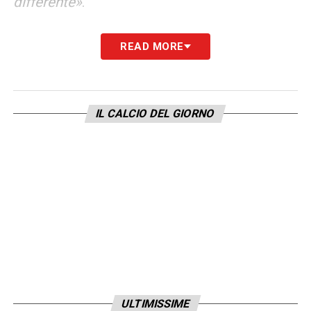
differente»
.
ROMAGNOLI –
«Del mercato non mi
READ MORE
interessa, mentre la situazione di Romagnoli
è in mano alla società. Ci ho parlato poco fa
e neanche lui sa cosa dirmi. Per noi è un
IL CALCIO DEL GIORNO
giocatore importante, abbiamo fatto una
valutazione simile anche su Guendouzi ma
poi la società ha scelto di venderlo»
.
LEGGI LE PAROLE COMPLETE DI SARRI SU
LAZIONEWS24
LA PLAYLIST DELLE NOSTRE TOP NEWS
ULTIMISSIME