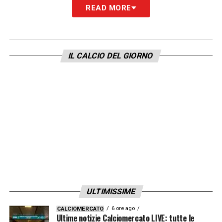
provato».
READ MORE
GARA D’ANDATA –
«Abbiamo avuto diverse
fasi. Siamo partiti bene, abbiamo domani e
IL CALCIO DEL GIORNO
poi abbiamo subito il ritorno dell’Atletico.
L’atmosfera era incredibile. Poi il rosso a
Griezmann dopo la doppietta prima del
nostro terzo gol. È stata una partita molto
difficile».
LA PLAYLIST DELLE NOSTRE TOP NEWS
ULTIMISSIME
6 ore ago
CALCIOMERCATO
Ultime notizie Calciomercato LIVE: tutte le