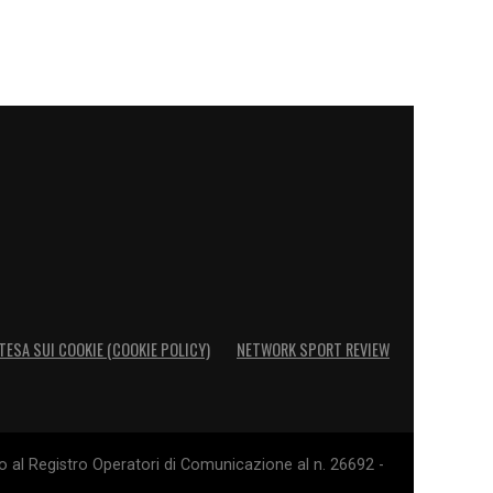
TESA SUI COOKIE (COOKIE POLICY)
NETWORK SPORT REVIEW
o al Registro Operatori di Comunicazione al n. 26692 -