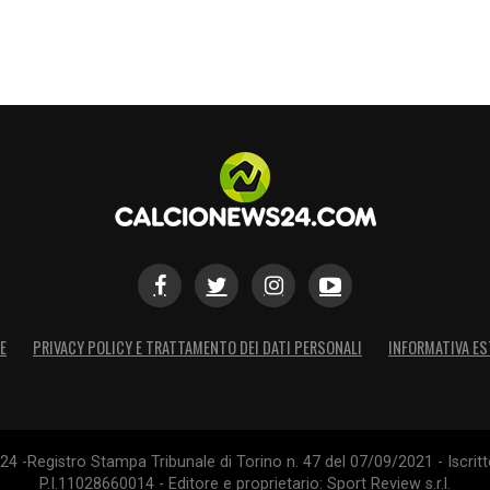
tto, resta da capire quale sarà la reazione del
 dalla sua condizione mentale: «Se ritrova la
 gruppo, può tornare decisivo. Deve riconquistare
lmeno per ora. Ma in un mercato sempre più
ebbe tornare d’attualità molto presto.
S
E
PRIVACY POLICY E TRATTAMENTO DEI DATI PERSONALI
INFORMATIVA ES
4 -Registro Stampa Tribunale di Torino n. 47 del 07/09/2021 - Iscritt
P.I.11028660014 - Editore e proprietario: Sport Review s.r.l.