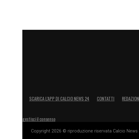
Ora che l’asse
Lookman-Inter
si è interro
giocatore. Per Di Marzio, tutto dipenderà
giusta concentrazione e l’armonia con il
Bergamo, ma ha le qualità per farlo».
La vicenda Lookman-Inter si è chiusa, a
imprevedibile, il nome del nigeriano potr
LA PLAYLIST DELLE NOSTRE TOP NEW
SCARICA L’APP DI CALCIO NEWS 24
CONTATTI
REDAZION
gestisci il consenso
Copyright 2026 © riproduzione riservata Calcio News 2