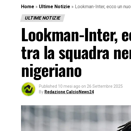
Home
»
Ultime Notizie
»
Lookman-Inter, ecco un nuov
ULTIME NOTIZIE
Lookman-Inter, e
tra la squadra ne
nigeriano
Published
10 mesi ago
on
26 Settembre 2025
By
Redazione CalcioNews24