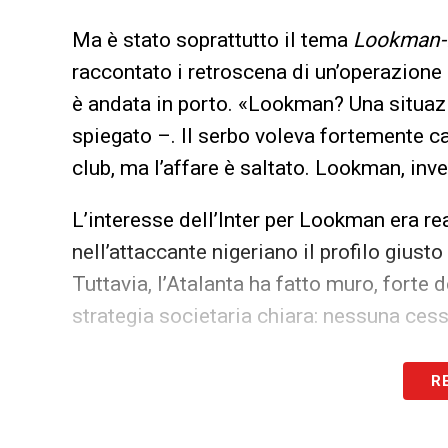
Ma è stato soprattutto il tema
Lookman-I
raccontato i retroscena di un’operazione
è andata in porto. «Lookman? Una situaz
spiegato –. Il serbo voleva fortemente c
club, ma l’affare è saltato. Lookman, inv
L’interesse dell’Inter per Lookman era re
nell’attaccante nigeriano il profilo giust
Tuttavia, l’Atalanta ha fatto muro, forte 
strategia societaria chiara: nessuna cess
«A differenza di quanto accaduto in pas
R
stavolta ha imposto le sue regole – ha 
chiaro per tutti, anche per eventuali futuri