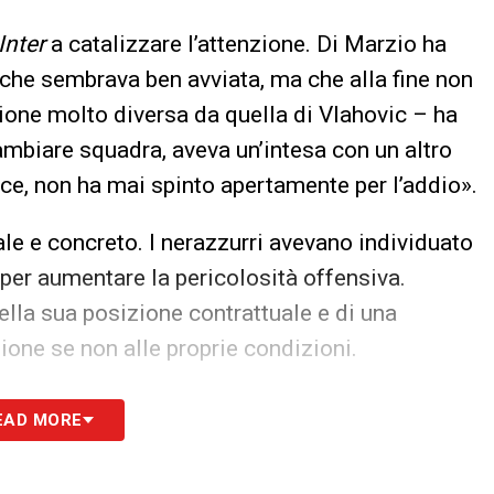
nter
a catalizzare l’attenzione. Di Marzio ha
 che sembrava ben avviata, ma che alla fine non
ione molto diversa da quella di Vlahovic – ha
ambiare squadra, aveva un’intesa con un altro
ece, non ha mai spinto apertamente per l’addio».
ale e concreto. I nerazzurri avevano individuato
o per aumentare la pericolosità offensiva.
della sua posizione contrattuale e di una
ione se non alle proprie condizioni.
sato, per esempio con Koopmeiners, l’Atalanta
EAD MORE
aggiunto Di Marzio –. È stato un messaggio
 casi simili».