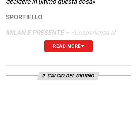
decidere in ultimo questa cosa»
SPORTIELLO
MILAN E PRESENTE
– «L’esperienza al
Milan mi ha aiutato. Sono stati due anni
READ MORE
importanti, ho conosciuto un altro ambiente,
un club storico, ma la situazione attuale non
mi avrebbe permesso di giocare di più. Sono
IL CALCIO DEL GIORNO
davvero contento, non ci ho pensato un
attimo alla prima chiamata. Sempre bello
ritornare all’Atalanta: club dove sono
cresciuto e che ho ritrovato sempre con i
sani principi»
JURIC
– «È un allenatore che già