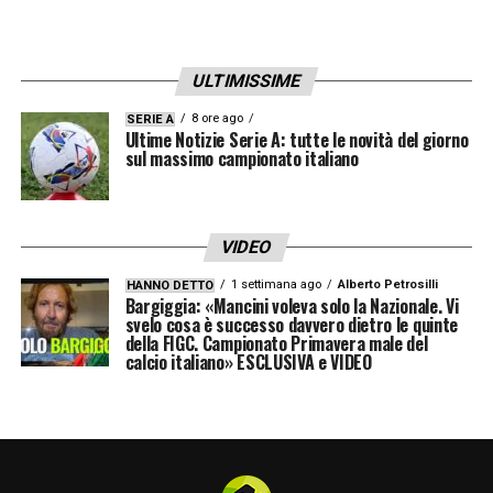
conosciamo, è stato un allievo di Gasperini,
la strada è sempre quella e per noi è assai
ULTIMISSIME
fondamentale migliorare su certi dettagli:
priorità assoluta per noi»
8 ore ago
SERIE A
Ultime Notizie Serie A: tutte le novità del giorno
sul massimo campionato italiano
CARNESECCHI
– «Abbiamo un grande
rapporto fuori dal campo e per noi è
fondamentale. L’ho ritrovato molto maturo e
VIDEO
l’anno scorso ha fatto la differenza
1 settimana ago
Alberto Petrosilli
HANNO DETTO
Bargiggia: «Mancini voleva solo la Nazionale. Vi
all’Atalanta»
svelo cosa è successo davvero dietro le quinte
della FIGC. Campionato Primavera male del
calcio italiano» ESCLUSIVA e VIDEO
CHAMPIONS LEAGUE
– «Mi ricordo la gara
contro il Valencia, ma soprattutto l’incontro
con il PSG ai quarti di finale: eravamo molto
vicini all’impresa fino al 90′. Per l’Atalanta