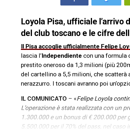
Loyola Pisa, ufficiale l’arrivo
del club toscano e le cifre dell
Il Pisa accoglie ufficialmente Felipe Loy
lascia l’
Independiente
con una formula 
prestito oneroso da 1,3 milioni (più 200m
del cartellino a 5,5 milioni, che scatter
nerazzurro. I toscani avranno poi un’opzio
IL COMUNICATO
– «
Felipe Loyola continu
L’operazione è stata realizzata con un pr
1.300.000 e un bonus di € 200.000 per gli
5.500.000 per il 70% del pass, nel caso i