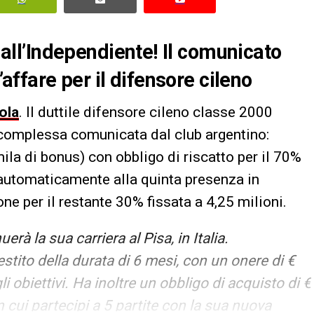
 dall’Independiente! Il comunicato
’affare per il difensore cileno
ola
. Il duttile difensore cileno classe 2000
complessa comunicata dal club argentino:
ila di bonus) con obbligo di riscatto per il 70%
à automaticamente alla quinta presenza in
ne per il restante 30% fissata a 4,25 milioni.
erà la sua carriera al Pisa, in Italia.
estito della durata di 6 mesi, con un onere di €
 obiettivi. Ha inoltre un obbligo di acquisto di €
n cui partecipi a 5 partite con la sua nuova