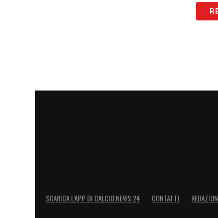
squadra. Infine, è stata concordata un’op
R
€ 4.250.000. Buona fortuna per il futuro,
LA PLAYLIST DELLE NOSTRE TOP NEW
SCARICA L’APP DI CALCIO NEWS 24
CONTATTI
REDAZION