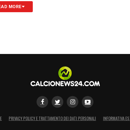
zione di acquisto per il restante 30%, quotata a
EAD MORE
 Pipe!
»
S
E
PRIVACY POLICY E TRATTAMENTO DEI DATI PERSONALI
INFORMATIVA ES