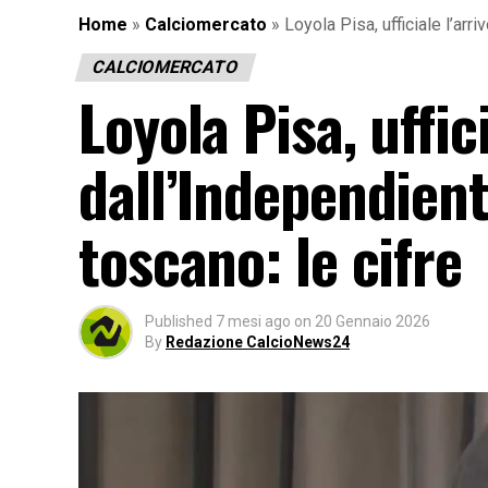
Home
»
Calciomercato
»
Loyola Pisa, ufficiale l’arr
CALCIOMERCATO
Loyola Pisa, uffici
dall’Independient
toscano: le cifre
Published
7 mesi ago
on
20 Gennaio 2026
By
Redazione CalcioNews24