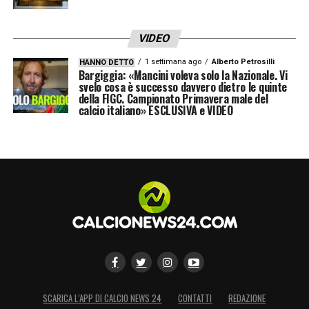
VIDEO
1 settimana ago
Alberto Petrosilli
HANNO DETTO
Bargiggia: «Mancini voleva solo la Nazionale. Vi
svelo cosa è successo davvero dietro le quinte
della FIGC. Campionato Primavera male del
calcio italiano» ESCLUSIVA e VIDEO
SCARICA L’APP DI CALCIO NEWS 24
CONTATTI
REDAZIONE