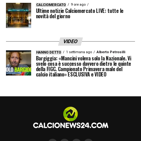
9 ore ago
CALCIOMERCATO
Ultime notizie Calciomercato LIVE: tutte le
LA PLAYLIST DELLE NOSTRE TOP NEWS
novità del giorno
VIDEO
1 settimana ago
Alberto Petrosilli
HANNO DETTO
Bargiggia: «Mancini voleva solo la Nazionale. Vi
svelo cosa è successo davvero dietro le quinte
della FIGC. Campionato Primavera male del
calcio italiano» ESCLUSIVA e VIDEO