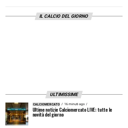
un nucleo giovane e di talento, assicurandosi
continuità tecnica e stabilità per il futuro. In
IL CALCIO DEL GIORNO
un contesto competitivo come la
Premier
League
, blindare giocatori come O’Reilly e
Savinho significa garantire qualità e
prospettiva a una squadra che punta a
restare ai vertici del calcio europeo.
LA PLAYLIST DELLE NOSTRE TOP NEWS
ULTIMISSIME
16 minuti ago
CALCIOMERCATO
Ultime notizie Calciomercato LIVE: tutte le
novità del giorno