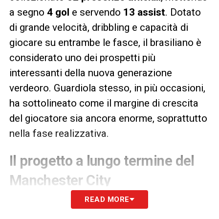
a segno
4 gol
e servendo
13 assist
. Dotato
di grande velocità, dribbling e capacità di
giocare su entrambe le fasce, il brasiliano è
considerato uno dei prospetti più
interessanti della nuova generazione
verdeoro. Guardiola stesso, in più occasioni,
ha sottolineato come il margine di crescita
del giocatore sia ancora enorme, soprattutto
nella fase realizzativa.
Il progetto a lungo termine del
Manchester City
READ MORE
Con questi rinnovi, il Manchester City
conferma la propria strategia di consolidare