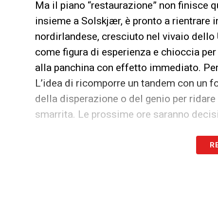
Ma il piano “restaurazione” non finisce q
insieme a Solskjær, è pronto a rientrare 
nordirlandese, cresciuto nel vivaio dello 
come figura di esperienza e chioccia per
alla panchina con effetto immediato. Per 
L’idea di ricomporre un tandem con un f
della disperazione o del genio per ridar
smarrita. Le prossime ore saranno decis
LA PLAYLIST DELLE NOSTRE TOP NEW
R