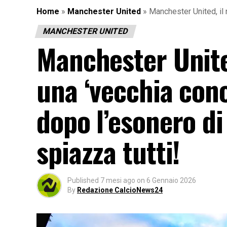
Home
»
Manchester United
»
Manchester United, il
MANCHESTER UNITED
Manchester United
una ‘vecchia con
dopo l’esonero d
spiazza tutti!
Published
7 mesi ago
on
6 Gennaio 2026
By
Redazione CalcioNews24