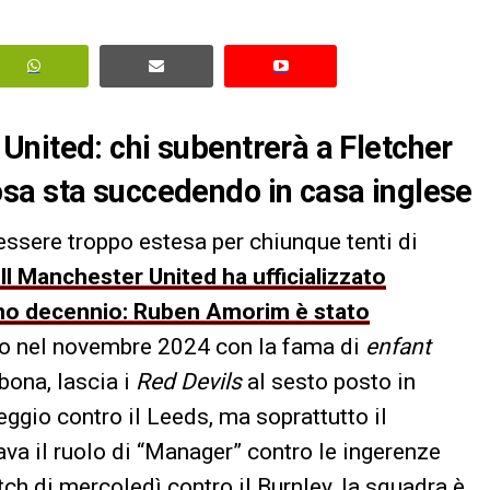
nited: chi subentrerà a Fletcher
sa sta succedendo in casa inglese
essere troppo estesa per chiunque tenti di
Il Manchester United ha ufficializzato
timo decennio: Ruben Amorim è stato
vato nel novembre 2024 con la fama di
enfant
bona, lascia i
Red Devils
al sesto posto in
reggio contro il Leeds, ma soprattutto il
va il ruolo di “Manager” contro le ingerenze
atch di mercoledì contro il Burnley, la squadra è