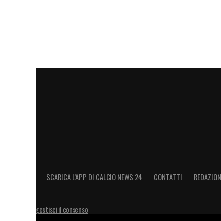
SCARICA L’APP DI CALCIO NEWS 24
CONTATTI
REDAZION
gestisci il consenso