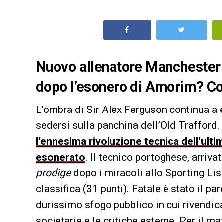
Nuovo allenatore Manchester U
dopo l’esonero di Amorim? Co
L’ombra di Sir Alex Ferguson continua a 
sedersi sulla panchina dell’Old Trafford.
l’ennesima rivoluzione tecnica dell’ul
esonerato
. Il tecnico portoghese, arri
prodige
dopo i miracoli allo Sporting Lis
classifica (31 punti). Fatale è stato il pa
durissimo sfogo pubblico in cui rivendica
societarie e le critiche esterne. Per il m