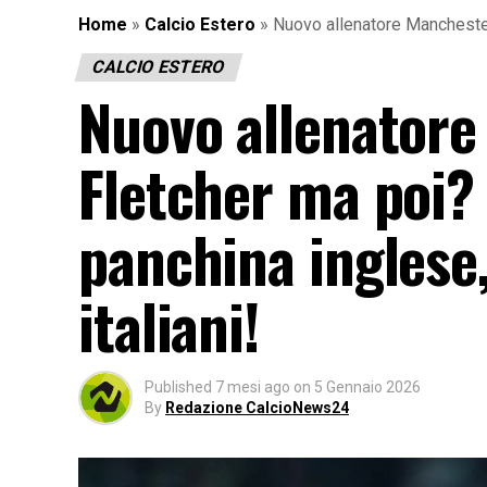
Home
»
Calcio Estero
»
Nuovo allenatore Manchester 
CALCIO ESTERO
Nuovo allenatore
Fletcher ma poi? 
panchina inglese
italiani!
Published
7 mesi ago
on
5 Gennaio 2026
By
Redazione CalcioNews24