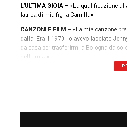
L’ULTIMA GIOIA –
«La qualificazione alla
laurea di mia figlia Camilla»
CANZONI E FILM –
«La mia canzone pref
dalla. Era il 1979, io avevo lasciato Jen
da casa per trasferirmi a Bologna da so
della rosa»
R
TEMPO LIBERO –
«Per rilassarmi oggi gi
LE PAURE –
«Le paure più grandi sono da 
se ora stanno diventando grandi, per me
vivere in un mondo migliore di quello c
RIMPIANTO –
«Se devo dirne uno, quando