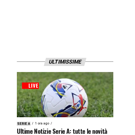
ULTIMISSIME
1 ora ago
SERIE A
Ultime Notizie Serie A: tutte le novità