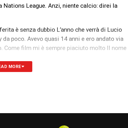
 Nations League. Anzi, niente calcio: direi la
erita è senza dubbio L’anno che verrà di Lucio
ny da poco. Avevo quasi 14 anni e ero andato via
lo. Come film mi è sempre piaciuto molto Il nome
EAD MORE
oco a paddle, vado a correre o leggo un po’»
anni ormai legate alla vita dei miei figli, anche
 sono sempre giovani. E spero che possano
he abbiamo ora»
 ho rifiutato la convocazione per i Mondiali del