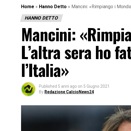
Home
»
Hanno Detto
»
Mancini: «Rimpiango i Mondiali
HANNO DETTO
Mancini: «Rimpian
L’altra sera ho f
l’Italia»
Published
5 anni ago
on
5 Giugno 2021
By
Redazione CalcioNews24