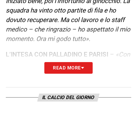
iniziato bene, poi l’infortunio al ginocchio. La
squadra ha vinto otto partite di fila e ho
dovuto recuperare. Ma col lavoro e lo staff
medico – che ringrazio – ho aspettato il mio
momento. Ora mi godo tutto».
L’INTESA CON PALLADINO E PARISI
–
«Con
Palladino ogni tanto scappa il dialetto. Sa
READ MORE
capire i caratteri. Con Parisi parlo solo in
napoletano. È un amico vero, ha fatto la
gavetta».
IL CALCIO DEL GIORNO
SENZA AUTOCELEBRARSI
–
«Leader? Ce
ne sono tanti. Gosens lo è davvero, lo sente.
Ma siamo una famiglia, dal presidente
Commisso in giù. Amo Firenze, vivo vicino