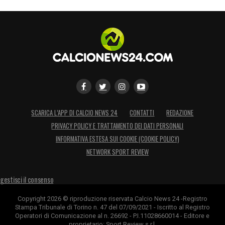
SCAMPIA E I PRIMI PASSI
–
«A 14 anni
lasciai Scampia per il Genoa. Non fu una
fuga: era il sogno. Giocavo alla Mariano
Keller e in strada. Era l’ultimo provino.
Sbravati e Donatelli ci hanno creduto».
RADICI FORTI
–
«Scampia è ancora casa, i
SCARICA L’APP DI CALCIO NEWS 24
CONTATTI
REDAZIONE
miei genitori vivono lì. Papà Giustino è stato
PRIVACY POLICY E TRATTAMENTO DEI DATI PERSONALI
INFORMATIVA ESTESA SUI COOKIE (COOKIE POLICY)
il mio allenatore più severo: pochi
NETWORK SPORT REVIEW
complimenti, tante bastonate costruttive. Ha
aiutato tanti bambini. Con mamma mi ha
gestisci il consenso
dato valori veri».
Copyright 2026 © riproduzione riservata Calcio News 24 -Registro
Stampa Tribunale di Torino n. 47 del 07/09/2021 - Iscritto al Registro
GASPERINI, MANCINI, DI BIAGIO
–
Operatori di Comunicazione al n. 26692 - P.I.11028660014 - Editore e
proprietario: Sport Review s.r.l.