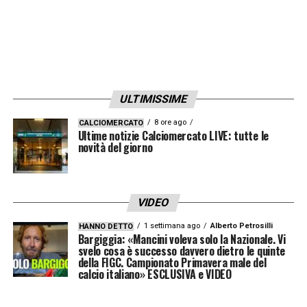
allo stadio, e da carnivoro… potete
immaginare».
RE D’EUROPA IN VIOLA
–
«Sono il viola con
più presenze in Europa, è un orgoglio. Spero
ULTIMISSIME
di farne tante altre, così non mi superano. Il
8 ore ago
CALCIOMERCATO
Ultime notizie Calciomercato LIVE: tutte le
mio focus è totale sulla Fiorentina».
novità del giorno
IL MATRIMONIO DOPO IL CALCIO
–
«Del
matrimonio si occupa Lucia, la donna più
VIDEO
importante della mia vita. Ci sposiamo il 1°
1 settimana ago
Alberto Petrosilli
HANNO DETTO
luglio a Napoli. È di Casoria, ma ci siamo
Bargiggia: «Mancini voleva solo la Nazionale. Vi
svelo cosa è successo davvero dietro le quinte
conosciuti in Calabria da bambini. I
della FIGC. Campionato Primavera male del
calcio italiano» ESCLUSIVA e VIDEO
testimoni? Solo familiari, nel pallone ci sono
troppi amici».