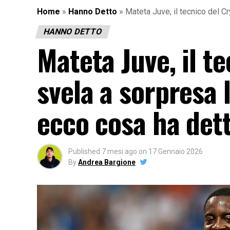
Home
»
Hanno Detto
»
Mateta Juve, il tecnico del C
HANNO DETTO
Mateta Juve, il t
svela a sorpresa 
ecco cosa ha det
Published
7 mesi ago
on
17 Gennaio 2026
By
Andrea Bargione