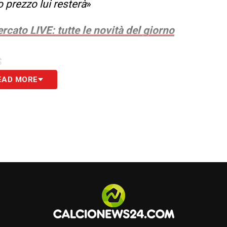
 prezzo lui resterà
»
rcato LIVE: tutte le novità del giorno
S
EAD MORE