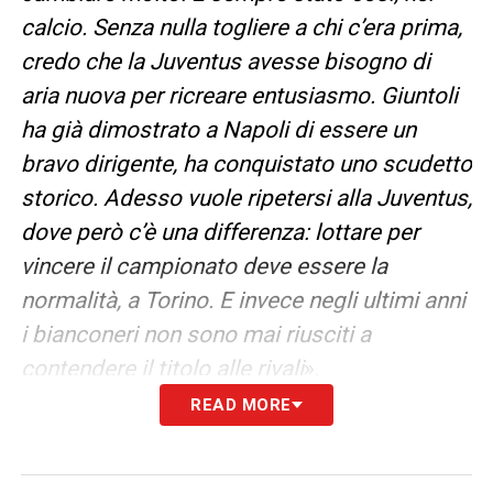
calcio. Senza nulla togliere a chi c’era prima,
credo che la Juventus avesse bisogno di
aria nuova per ricreare entusiasmo. Giuntoli
ha già dimostrato a Napoli di essere un
bravo dirigente, ha conquistato uno scudetto
storico. Adesso vuole ripetersi alla Juventus,
dove però c’è una differenza: lottare per
vincere il campionato deve essere la
normalità, a Torino. E invece negli ultimi anni
i bianconeri non sono mai riusciti a
contendere il titolo alle rivali
».
READ MORE
RAGGIUNGERE L’INTER
– «
E’ ancora troppo
presto per questi discorsi. L’Inter ha
festeggiato l’ultimo scudetto e partirà di