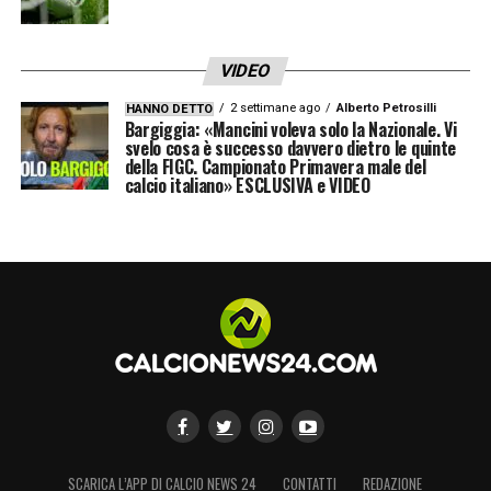
LA PLAYLIST DELLE NOSTRE TOP NEWS
VIDEO
2 settimane ago
Alberto Petrosilli
HANNO DETTO
Bargiggia: «Mancini voleva solo la Nazionale. Vi
svelo cosa è successo davvero dietro le quinte
della FIGC. Campionato Primavera male del
calcio italiano» ESCLUSIVA e VIDEO
SCARICA L’APP DI CALCIO NEWS 24
CONTATTI
REDAZIONE