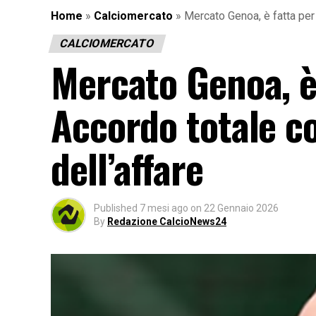
Home
»
Calciomercato
»
Mercato Genoa, è fatta per 
CALCIOMERCATO
Mercato Genoa, è
Accordo totale con
dell’affare
Published
7 mesi ago
on
22 Gennaio 2026
By
Redazione CalcioNews24