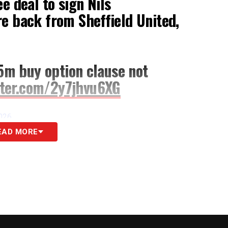
 deal to sign Nils
e back from Sheffield United,
.5m buy option clause not
tter.com/2y7jhvu6XG
2026
EAD MORE
aggiunge un accordo per ingaggiare Nils
e dallo Sheffield United. Eccoci qui! Contratto
tto da 5,5 milioni di euro non obbligatorio.🇸🇪
».