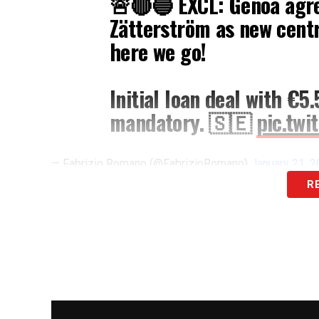
🚨🔴🔵 EXCL: Genoa agree
Zätterström as new centr
here we go!
Initial loan deal with €5
mandatory. 🇸🇪
pic.twi
— Fabrizio Romano (@FabrizioRomano)
January 21, 
R
PAROLE
– «
🚨🔴🔵ESCLUSIVA: Il Genoa r
Zätterström come nuovo difensore central
di prestito iniziale con clausola di risca
QUI:
Tutte le novità sul calciomercato
.