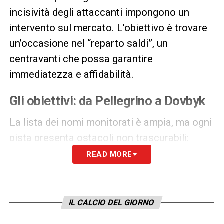
incisività degli attaccanti impongono un
intervento sul mercato. L’obiettivo è trovare
un’occasione nel “reparto saldi”, un
centravanti che possa garantire
immediatezza e affidabilità.
Gli obiettivi: da Pellegrino a Dovbyk
La lista dei nomi monitorati è ampia, ma ogni
pista presenta ostacoli non trascurabili:
READ MORE
Mateo Pellegrino
– È il preferito. Con 8 gol
stagionali al Parma, l’argentino incarna il profilo
ideale per Spalletti. Tuttavia, il club ducale lo valuta
almeno 30 milioni e non ha alcuna intenzione di
IL CALCIO DEL GIORNO
cederlo a stagione in corso, nonostante i buoni