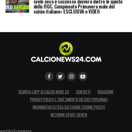
immediatamente funzionale.
svelo cosa è successo davvero dietro le quinte
della FIGC. Campionato Primavera male del
calcio italiano» ESCLUSIVA e VIDEO
LEGGI ANCHE –
Ultime notizie
Calciomercato LIVE: tutte le novità del
giorno
LA PLAYLIST DELLE NOSTRE TOP NEWS
SCARICA L’APP DI CALCIO NEWS 24
CONTATTI
REDAZIONE
PRIVACY POLICY E TRATTAMENTO DEI DATI PERSONALI
INFORMATIVA ESTESA SUI COOKIE (COOKIE POLICY)
NETWORK SPORT REVIEW
gestisci il consenso