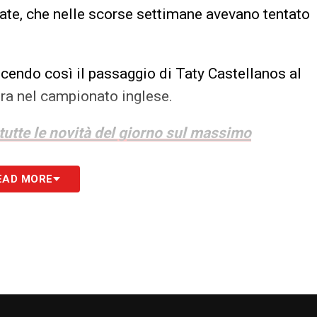
ate, che nelle scorse settimane avevano tentato
ancendo così il passaggio di Taty Castellanos al
ra nel campionato inglese.
 tutte le novità del giorno sul massimo
EAD MORE
S