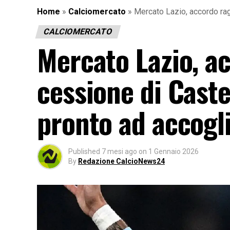
Home
»
Calciomercato
»
Mercato Lazio, accordo rag
CALCIOMERCATO
Mercato Lazio, a
cessione di Caste
pronto ad accoglie
Published
7 mesi ago
on
1 Gennaio 2026
By
Redazione CalcioNews24