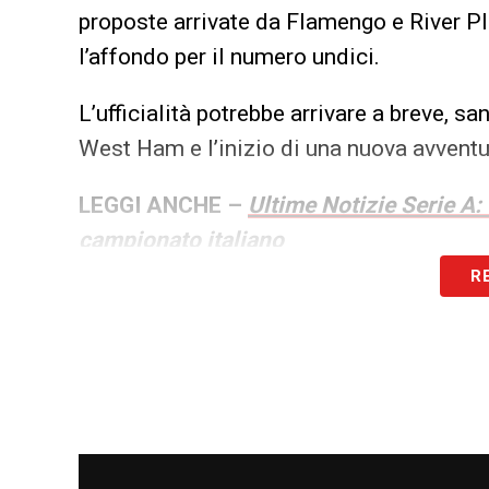
proposte arrivate da Flamengo e River Pl
l’affondo per il numero undici.
L’ufficialità potrebbe arrivare a breve, s
West Ham e l’inizio di una nuova avventu
LEGGI ANCHE –
Ultime Notizie Serie A:
campionato italiano
R
LA PLAYLIST DELLE NOSTRE TOP NEW