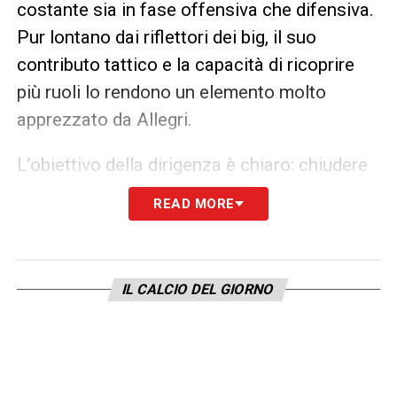
costante sia in fase offensiva che difensiva.
Pur lontano dai riflettori dei big, il suo
contributo tattico e la capacità di ricoprire
più ruoli lo rendono un elemento molto
apprezzato da Allegri.
L’obiettivo della dirigenza è chiaro: chiudere
rapidamente le trattative per garantire
READ MORE
continuità tecnica e stabilità, ponendo le basi
per un Milan competitivo a lungo termine. Il
buon esito di questi rinnovi sarà
IL CALCIO DEL GIORNO
determinante per il progetto della nuova era
rossonera.
LA PLAYLIST DELLE NOSTRE TOP NEWS