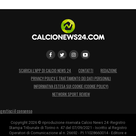
SCARICA L’APP DI CALCIO NEWS 24
CONTATTI
REDAZIONE
PRIVACY POLICY E TRATTAMENTO DEI DATI PERSONALI
INFORMATIVA ESTESA SUI COOKIE (COOKIE POLICY)
NETWORK SPORT REVIEW
gestisci il consenso
Copyright 2026 © riproduzione riservata Calcio News 24 -Registro
Stampa Tribunale di Torino n. 47 del 07/09/2021 - Iscritto al Registro
Operatori di Comunicazione al n. 26692 - P.I.11028660014 - Editore e