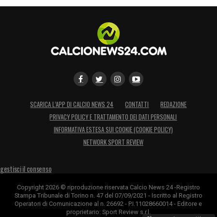
LA PLAYLIST DELLE NOSTRE TOP NEWS
SCARICA L’APP DI CALCIO NEWS 24
CONTATTI
REDAZIONE
PRIVACY POLICY E TRATTAMENTO DEI DATI PERSONALI
INFORMATIVA ESTESA SUI COOKIE (COOKIE POLICY)
NETWORK SPORT REVIEW
gestisci il consenso
Copyright 2026 © riproduzione riservata Calcio News 24 -Registro
Stampa Tribunale di Torino n. 47 del 07/09/2021 - Iscritto al Registro
Operatori di Comunicazione al n. 26692 - P.I.11028660014 - Editore e
proprietario: Sport Review s.r.l.