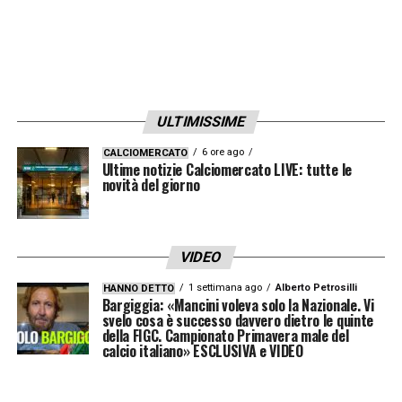
blucerchiata ritiene che Ambrosino possa
offrire un contributo immediato, ma anche
rappresentare un investimento per il futuro.
ULTIMISSIME
La decisione finale spetta al club
partenopeo, ma la Sampdoria resta vigile e
6 ore ago
CALCIOMERCATO
Ultime notizie Calciomercato LIVE: tutte le
pronta a cogliere l’occasione qualora si
novità del giorno
aprisse uno spiraglio. L’eventuale approdo di
Ambrosino a Genova darebbe nuova linfa
VIDEO
all’attacco doriano, completando il pacchetto
1 settimana ago
Alberto Petrosilli
HANNO DETTO
di acquisti offensivi e rafforzando le
Bargiggia: «Mancini voleva solo la Nazionale. Vi
svelo cosa è successo davvero dietro le quinte
ambizioni del club per la nuova stagione di
della FIGC. Campionato Primavera male del
calcio italiano» ESCLUSIVA e VIDEO
Serie B.