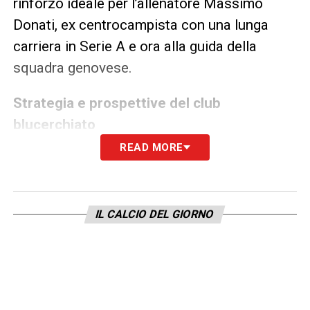
rinforzo ideale per l’allenatore Massimo
Donati, ex centrocampista con una lunga
carriera in Serie A e ora alla guida della
squadra genovese.
Strategia e prospettive del club
blucerchiato
READ MORE
L’eventuale arrivo di Ambrosino si inserisce
perfettamente nella strategia della
Sampdoria, orientata a costruire una rosa
IL CALCIO DEL GIORNO
competitiva puntando su giovani con
potenziale di crescita. Il club sta lavorando
per convincere il Napoli a cedere il giocatore,
cercando di superare la concorrenza di altre
società interessate. La dirigenza