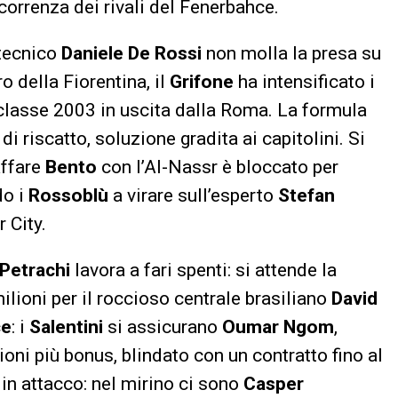
correnza dei rivali del Fenerbahce.
l tecnico
Daniele De Rossi
non molla la presa su
ro della Fiorentina, il
Grifone
ha intensificato i
a classe 2003 in uscita dalla Roma. La formula
di riscatto, soluzione gradita ai capitolini. Si
affare
Bento
con l’Al-Nassr è bloccato per
do i
Rossoblù
a virare sull’esperto
Stefan
 City.
 Petrachi
lavora a fari spenti: si attende la
ilioni per il roccioso centrale brasiliano
David
ce
: i
Salentini
si assicurano
Oumar Ngom
,
ni più bonus, blindato con un contratto fino al
in attacco: nel mirino ci sono
Casper