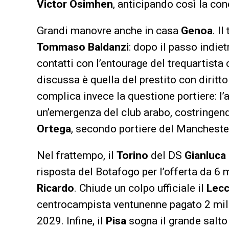
Victor Osimhen
, anticipando così la con
Grandi manovre anche in casa
Genoa
. I
Tommaso Baldanzi
: dopo il passo indiet
contatti con l’entourage del trequartist
discussa è quella del prestito con diritto 
complica invece la questione portiere: l’
un’emergenza del club arabo, costringen
Ortega
, secondo portiere del Manchester
Nel frattempo, il
Torino
del DS
Gianluca
risposta del Botafogo per l’offerta da 6 m
Ricardo
. Chiude un colpo ufficiale il
Lec
centrocampista ventunenne pagato 2 milio
2029. Infine, il
Pisa
sogna il grande salto 