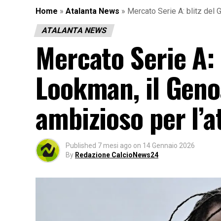
Home
»
Atalanta News
»
Mercato Serie A: blitz del 
ATALANTA NEWS
Mercato Serie A: 
Lookman, il Geno
ambizioso per l’a
Published
7 mesi ago
on
14 Gennaio 2026
By
Redazione CalcioNews24