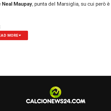
e
Neal Maupay
, punta del Marsiglia, su cui però è
S
EAD MORE