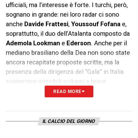
ufficiali, ma l’interesse è forte. I turchi, però,
sognano in grande: nei loro radar ci sono
anche
Davide Frattesi
,
Youssouf Fofana
e,
soprattutto, il duo dell’Atalanta composto da
Ademola Lookman
e
Ederson
. Anche per il
mediano brasiliano della Dea non sono state
ancora recapitate proposte scritte, ma la
presenza della dirigenza del “Gala” in Italia
suggerisce possibili sviluppi a breve.
READ MORE
Verona: fari puntati sulla Juventus
Next Gen
Si muove anche l’
Hellas Verona
. Il club
IL CALCIO DEL GIORNO
scaligero ha messo gli occhi su
Pedro