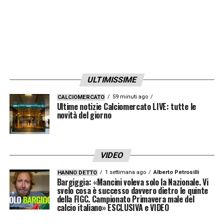
ai Mondiali 2026. Avevo i documenti giusti e
tutto il resto, avevo il visto giusto. Ma credo
che abbiano un problema con il mio Paese
»
.
Omar
Artan
ha raccontato di essere stato
sottoposto a un interrogatorio durato circa
ULTIMISSIME
undici ore all’interno di una stanza dell’ufficio
59 minuti ago
CALCIOMERCATO
Ultime notizie Calciomercato LIVE: tutte le
immigrazione statunitense, prima di essere
novità del giorno
trasferito in una cella di detenzione separata
per altre diverse ore.
VIDEO
Nonostante avesse mostrato tutta la
1 settimana ago
Alberto Petrosilli
HANNO DETTO
documentazione ufficiale, compresi i
Bargiggia: «Mancini voleva solo la Nazionale. Vi
svelo cosa è successo davvero dietro le quinte
materiali forniti dalla FIFA e i riferimenti alla
della FIGC. Campionato Primavera male del
calcio italiano» ESCLUSIVA e VIDEO
sua carriera arbitrale, i funzionari hanno