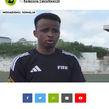
By
Redazione CalcioNews24