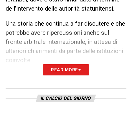
dell’intervento delle autorità statunitensi.
Una storia che continua a far discutere e che
potrebbe avere ripercussioni anche sul
fronte arbitrale internazionale, in attesa di
ulteriori chiarimenti da parte delle istituzioni
coinvolte.
READ MORE
Ultime notizie Calcio Estero: tutte le novità
del giorno provenienti da tutto il mondo
IL CALCIO DEL GIORNO
PAROLE
–
«
Sono davvero molto
deluso. Sono semplicemente un arbitro che
sta cercando di realizzare il suo sogno, il
sogno più grande della mia vita: partecipare