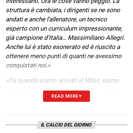
interessanti. Ora le cose vanno peggio. La
struttura è cambiata, i dirigenti se ne sono
andati e anche l’allenatore, un tecnico
esperto con un curriculum impressionante,
già campione d’Italia… Massimiliano Allegri.
Anche lui è stato esonerato ed è riuscito a
ottenere meno punti di quanti ne avessimo
conquistati noi.»
«Da quando siamo arrivati al Milan, siamo
riusciti a conquistare abbastanza punti in
READ MORE
campionato per qualificarci alle
competizioni europee. Abbiamo raggiunto la
finale di Coppa Italia, eliminando la Roma,
IL CALCIO DEL GIORNO
che con Ranieri aveva probabilmente