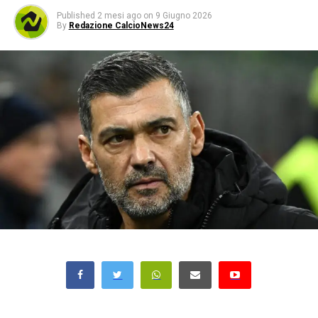
Published
2 mesi ago
on
9 Giugno 2026
By
Redazione CalcioNews24