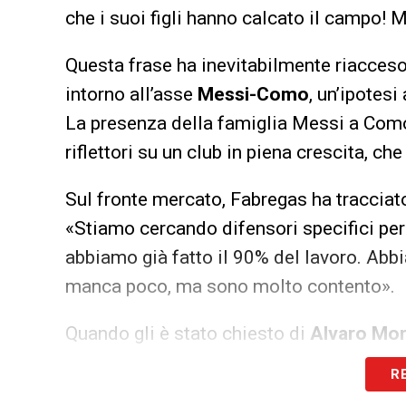
che i suoi figli hanno calcato il campo! 
Questa frase ha inevitabilmente riacceso 
intorno all’asse
Messi-Como
, un’ipotes
La presenza della famiglia Messi a Como,
riflettori su un club in piena crescita, ch
Sul fronte mercato, Fabregas ha tracciato
«Stiamo cercando difensori specifici per
abbiamo già fatto il 90% del lavoro. Abbi
manca poco, ma sono molto contento».
Quando gli è stato chiesto di
Alvaro Mor
preferito mantenere il riserbo:
R
«Vediamo. Non mi piace parlare di una c