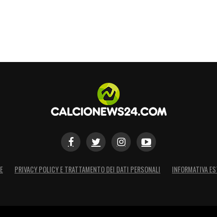
 giorno, e il legame Fabregas-Messi, seppur solo
sire. Il binomio
Messi-Como
, oggi solo un
cnico non ha completamente escluso. Nel calcio,
S
E
PRIVACY POLICY E TRATTAMENTO DEI DATI PERSONALI
INFORMATIVA ES