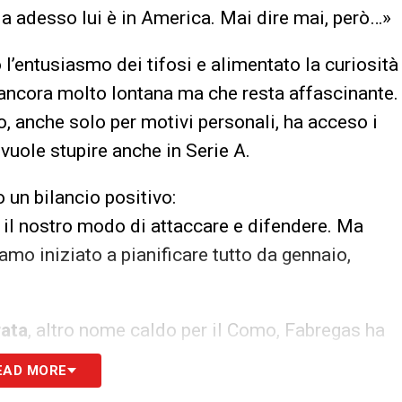
Ma adesso lui è in America. Mai dire mai, però…»
l’entusiasmo dei tifosi e alimentato la curiosità
i ancora molto lontana ma che resta affascinante.
 anche solo per motivi personali, ha acceso i
e vuole stupire anche in Serie A.
 un bilancio positivo:
 il nostro modo di attaccare e difendere. Ma
amo iniziato a pianificare tutto da gennaio,
ata
, altro nome caldo per il Como, Fabregas ha
EAD MORE
osa che non è fatta al 100%.»