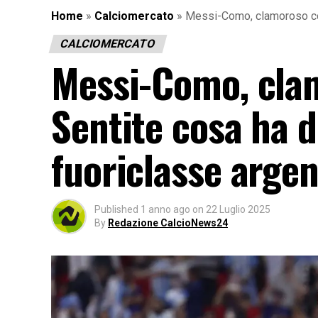
Home
»
Calciomercato
»
Messi-Como, clamoroso col
CALCIOMERCATO
Messi-Como, clam
Sentite cosa ha d
fuoriclasse argen
Published
1 anno ago
on
22 Luglio 2025
By
Redazione CalcioNews24