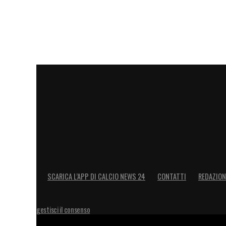
Il progetto del Como cresce giorno dopo
personale al momento, continua a incurio
sogno, rimane una suggestione che il te
mai dire mai.
LA PLAYLIST DELLE NOSTRE TOP NEW
SCARICA L’APP DI CALCIO NEWS 24
CONTATTI
REDAZION
gestisci il consenso