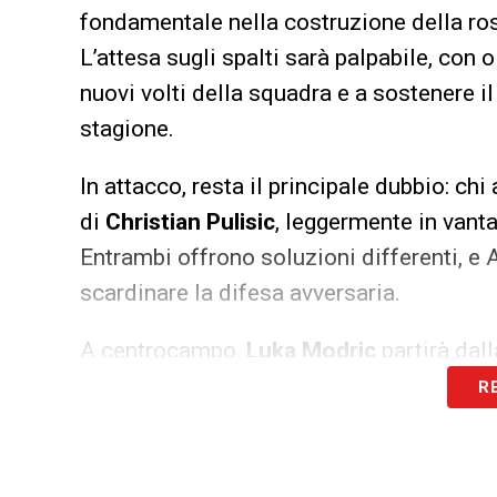
fondamentale nella costruzione della ros
L’attesa sugli spalti sarà palpabile, con o
nuovi volti della squadra e a sostenere i
stagione.
In attacco, resta il principale dubbio: chi
di
Christian Pulisic
, leggermente in vanta
Entrambi offrono soluzioni differenti, e 
scardinare la difesa avversaria.
A centrocampo,
Luka Modric
partirà dal
fisica, pronto a subentrare durante la part
R
Un dettaglio da sottolineare è che
Allegr
rimediata nella finale di Coppa Italia 202