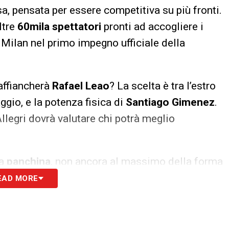
a, pensata per essere competitiva su più fronti.
ltre
60mila spettatori
pronti ad accogliere i
l Milan nel primo impegno ufficiale della
 affiancherà
Rafael Leao
? La scelta è tra l’estro
ggio, e la potenza fisica di
Santiago Gimenez
.
Allegri dovrà valutare chi potrà meglio
la
panchina
, non ancora al massimo della forma
ita per dare il proprio contributo.
EAD MORE
i non sarà in panchina
, scontando la squalifica
4. Il suo debutto ufficiale come allenatore del