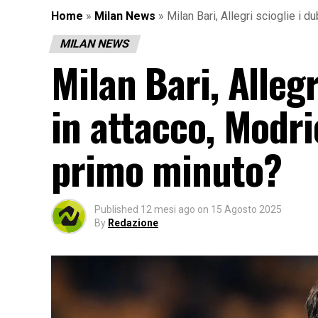
Home
»
Milan News
»
Milan Bari, Allegri scioglie i d
MILAN NEWS
Milan Bari, Allegr
in attacco, Modri
primo minuto?
Published
12 mesi ago
on
15 Agosto 2025
By
Redazione