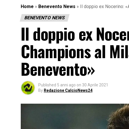
Home
»
Benevento News
»
Il doppio ex Nocerino: 
BENEVENTO NEWS
Il doppio ex Noce
Champions al Mila
Benevento»
Published
5 anni ago
on
30 Aprile 2021
By
Redazione CalcioNews24