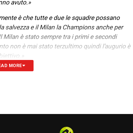
nno avuto.»
amente è che tutte e due le squadre possano
o la salvezza e il Milan la Champions anche per
 Milan è stato sempre tra i primi e secondi
ento non è mai stato terzultimo quindi l’augurio è
iettivo.»
EAD MORE
a fa tanta differenza. Io preferisco averlo,
na ed è molto importante anche per i giocatori
uto. Averlo è molto importante specialmente in
 me conta più la testa che il fisico.»
S