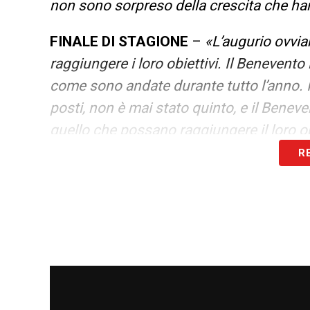
non sono sorpreso della crescita che ha
FINALE DI STAGIONE
–
«L’augurio ovvi
raggiungere i loro obiettivi. Il Benevent
come sono andate durante tutto l’anno. Il
posti, non è mai stato quinto, e il Benev
quello che possano raggiungere il loro ob
R
IBRAHIMOVIC
–
«Giocare con o senza Ibr
anche a mezzo servizio. È uno che trasci
perché è un riferimento, uno sfogo un ai
questo finale di campionato dove secondo
LA PLAYLIST DELLE NOSTRE TOP NEW