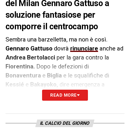
del Milan Gennaro Gattuso a
soluzione fantasiose per
comporre il centrocampo
Sembra una barzelletta, ma non è così.
Gennaro Gattuso
dovrà
rinunciare
anche ad
Andrea Bertolacci
per la gara contro la
Fiorentina.
Dopo le defezioni di
Bonaventura
e
Biglia
e le squalifiche di
Kessié
e
Bakayoko,
dire emergenza a
centrocampo è quasi un eufemismo. Quali
READ MORE
saranno le soluzioni del tecnico rossonero
per salvare almeno le apparenze e sperare in
un miracoloso risultato?
IL CALCIO DEL GIORNO