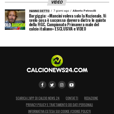
VIDEO
7 giorni ago
Alberto Petrosilli
HANNO DETTO
Bargiggia: «Mancini voleva solo la Nazionale. Vi
svelo cosa è successo davvero dietro le quinte
della FIGC. Campionato Primavera male del
calcio italiano» ESCLUSIVA e VIDEO
SCARICA L’APP DI CALCIO NEWS 24
CONTATTI
REDAZIONE
PRIVACY POLICY E TRATTAMENTO DEI DATI PERSONALI
INFORMATIVA ESTESA SUI COOKIE (COOKIE POLICY)