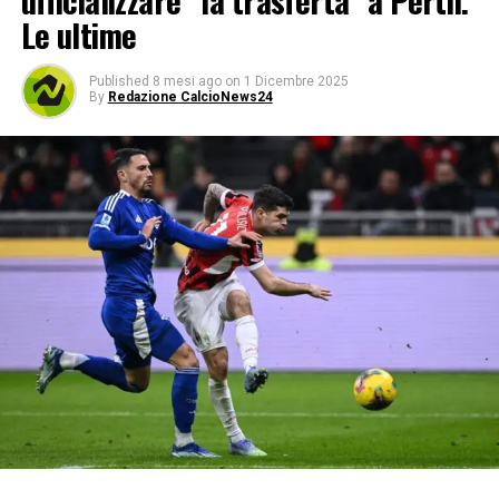
ufficializzare “la trasferta” a Perth.
Le ultime
Published
8 mesi ago
on
1 Dicembre 2025
By
Redazione CalcioNews24