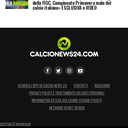
dicembre: il panettone è assicurato, il brindisi
della FIGC. Campionato Primavera male del
calcio italiano» ESCLUSIVA e VIDEO
di capodanno un po’ meno.
LA PLAYLIST DELLE NOSTRE TOP NEWS
SCARICA L’APP DI CALCIO NEWS 24
CONTATTI
REDAZIONE
PRIVACY POLICY E TRATTAMENTO DEI DATI PERSONALI
INFORMATIVA ESTESA SUI COOKIE (COOKIE POLICY)
NETWORK SPORT REVIEW
gestisci il consenso