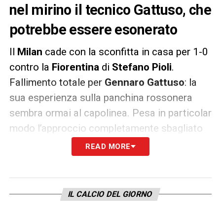
nel mirino il tecnico Gattuso, che
potrebbe essere esonerato
Il
Milan
cade con la sconfitta in casa per 1-0
contro la
Fiorentina
di
Stefano Pioli
.
Fallimento totale per
Gennaro Gattuso
: la
sua esperienza sulla panchina rossonera
sembra ormai al capolinea. Pesa in particolar
modo l’approccio completamente sbagliato
della squadra nei match recenti. La dirigenza
READ MORE
pensa all’esonero e ha concesso al tecnico
un’altra settimana, altre due partite di tempo
per convincerli, altrimenti prenderà una serie
IL CALCIO DEL GIORNO
di decisioni irrevocabili. Il Milan non segna
da tre gare e ora non è più al quarto posto,