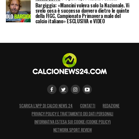
Bargiggia: «Mancini voleva solo la Nazionale. Vi
svelo cosa è successo davvero dietro le quinte
della FIGC. Campionato Primavera male del
calcio italiano» ESCLUSIVA e VIDEO
SCARICA L’APP DI CALCIO NEWS 24
CONTATTI
REDAZIONE
PRIVACY POLICY E TRATTAMENTO DEI DATI PERSONALI
INFORMATIVA ESTESA SUI COOKIE (COOKIE POLICY)
NETWORK SPORT REVIEW