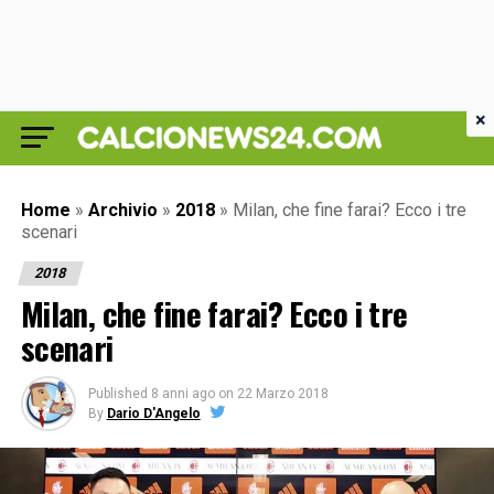
×
Home
»
Archivio
»
2018
»
Milan, che fine farai? Ecco i tre
scenari
2018
Milan, che fine farai? Ecco i tre
scenari
Published
8 anni ago
on
22 Marzo 2018
By
Dario D'Angelo