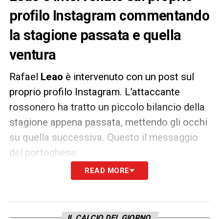
profilo Instagram commentando
la stagione passata e quella
ventura
Rafael
Leao
è intervenuto con un post sul
proprio profilo Instagram. L’attaccante
rossonero ha tratto un piccolo bilancio della
stagione appena passata, mettendo gli occhi
su quella successiva. Questo il messaggio
del portoghese:
READ MORE
«
È stato un buon anno, sono molto felice per
le conquiste ottenute come squadra e anche
per quelle individuali! Non vedo l’ora della
IL CALCIO DEL GIORNO