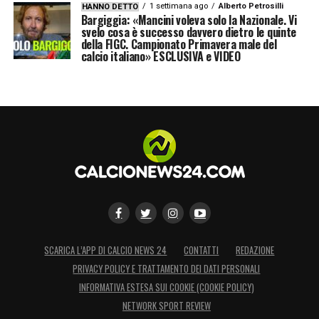
1 settimana ago
Alberto Petrosilli
HANNO DETTO
Bargiggia: «Mancini voleva solo la Nazionale. Vi
svelo cosa è successo davvero dietro le quinte
della FIGC. Campionato Primavera male del
calcio italiano» ESCLUSIVA e VIDEO
SCARICA L’APP DI CALCIO NEWS 24
CONTATTI
REDAZIONE
PRIVACY POLICY E TRATTAMENTO DEI DATI PERSONALI
INFORMATIVA ESTESA SUI COOKIE (COOKIE POLICY)
NETWORK SPORT REVIEW