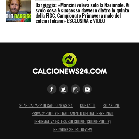
LA PLAYLIST DELLE NOSTRE TOP NEWS
Bargiggia: «Mancini voleva solo la Nazionale. Vi
svelo cosa è successo davvero dietro le quinte
della FIGC. Campionato Primavera male del
calcio italiano» ESCLUSIVA e VIDEO
SCARICA L’APP DI CALCIO NEWS 24
CONTATTI
REDAZIONE
PRIVACY POLICY E TRATTAMENTO DEI DATI PERSONALI
INFORMATIVA ESTESA SUI COOKIE (COOKIE POLICY)
NETWORK SPORT REVIEW