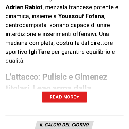
Adrien Rabiot
, mezzala francese potente e
dinamica, insieme a
Youssouf Fofana
,
centrocampista ivoriano capace di unire
interdizione e inserimenti offensivi. Una
mediana completa, costruita dal direttore
sportivo
Igli Tare
per garantire equilibrio e
qualità.
L’attacco: Pulisic e Gimenez
titolari, Leao arma dalla
READ MORE
panchina
In avanti spazio alla coppia formata da
Christian Pulisic
, fantasista statunitense
IL CALCIO DEL GIORNO