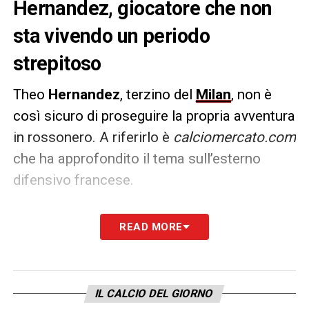
Hernandez, giocatore che non
sta vivendo un periodo
strepitoso
Theo
Hernandez
, terzino del
Milan
, non è
così sicuro di proseguire la propria avventura
in rossonero. A riferirlo è
calciomercato.com
che ha approfondito il tema sull’esterno
difensivo francese.
PAROLE –
«
Paulo Fonseca ha provato a fare
READ MORE
il pompiere in conferenza stampa sulle
questione Theo Hernandez, derubricandola
come una decisione dettata dalla condizione
IL CALCIO DEL GIORNO
fisica non ottimale del francese, da lui