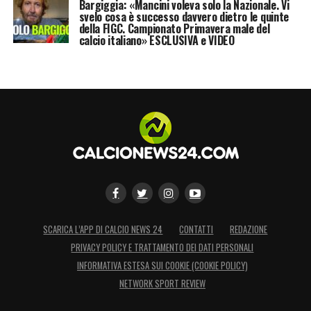
Bargiggia: «Mancini voleva solo la Nazionale. Vi
svelo cosa è successo davvero dietro le quinte
della FIGC. Campionato Primavera male del
calcio italiano» ESCLUSIVA e VIDEO
SCARICA L’APP DI CALCIO NEWS 24
CONTATTI
REDAZIONE
PRIVACY POLICY E TRATTAMENTO DEI DATI PERSONALI
INFORMATIVA ESTESA SUI COOKIE (COOKIE POLICY)
NETWORK SPORT REVIEW