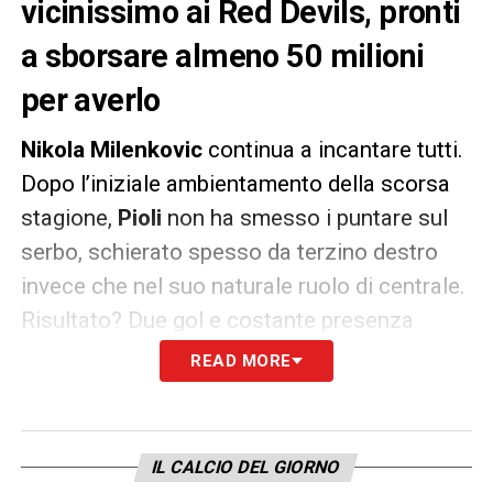
vicinissimo ai Red Devils, pronti
a sborsare almeno 50 milioni
per averlo
Nikola Milenkovic
continua a incantare tutti.
Dopo l’iniziale ambientamento della scorsa
stagione,
Pioli
non ha smesso i puntare sul
serbo, schierato spesso da terzino destro
invece che nel suo naturale ruolo di centrale.
Risultato? Due gol e costante presenza
difensiva che ne hanno fatto un vero pilastro
READ MORE
della
Fiorentina
.
Ovviamente molti top team
europei hanno messo gli occhi sul classe
’96,
Inter
e
Juventus
comprese. Ma a
IL CALCIO DEL GIORNO
spuntarla, secondo l’edizione odierna di