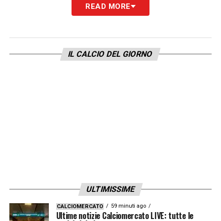
READ MORE
Con la battuta su Pelé e il riconoscimento
del calcio come vero football, Trump ha
voluto ricordare quanto lo sport sia
IL CALCIO DEL GIORNO
universale e capace di unire nazioni diverse,
anticipando l’evento che segnerà un capitolo
storico nella storia dei
Mondiali 2026
.
LEGGI ANCHE:
TUTTE LE ULTIME NOTIZIE
DI SERIE A
LA PLAYLIST DELLE NOSTRE TOP NEWS
ULTIMISSIME
59 minuti ago
CALCIOMERCATO
Ultime notizie Calciomercato LIVE: tutte le