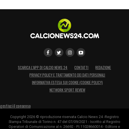
SCARICA L’APP DI CALCIO NEWS 24
CONTATTI
REDAZIONE
PRIVACY POLICY E TRATTAMENTO DEI DATI PERSONALI
INFORMATIVA ESTESA SUI COOKIE (COOKIE POLICY)
NETWORK SPORT REVIEW
gestisci il consenso
Copyright 2026 © riproduzione riservata Calcio News 24 -Registro
Stampa Tribunale di Torino n. 47 del 07/09/2021 - Iscritto al Registro
Operatori di Comunicazione al n. 26692 - P.I.11028660014 - Editore e