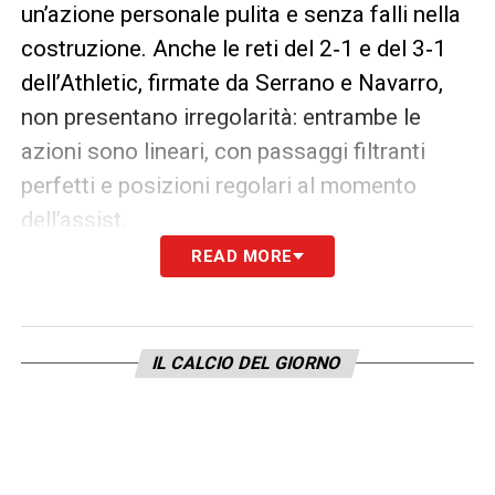
un’azione personale pulita e senza falli nella
costruzione. Anche le reti del 2‑1 e del 3‑1
dell’Athletic, firmate da Serrano e Navarro,
non presentano irregolarità: entrambe le
azioni sono lineari, con passaggi filtranti
perfetti e posizioni regolari al momento
dell’assist.
READ MORE
Nel finale, l’Atalanta prova a riaprire la partita
e trova il 2‑3 con Krstovic all’88’, rete
anch’essa regolare. Da segnalare solo un
IL CALCIO DEL GIORNO
possibile errore tecnico di Unai Simon, che
non trattiene un tiro non irresistibile. Nessun
episodio da VAR negli ultimi minuti,
nonostante la pressione nerazzurra. Nel