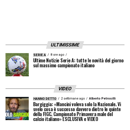
complesso, la direzione di Makkelie risulta
coerente: pochi dubbi, scelte chiare e
nessuna decisione realmente contestabile.
LEGGI ANCHE –
Partite oggi, stasera e
ULTIMISSIME
domani: guida alla Diretta TV
8 ore ago
SERIE A
Ultime Notizie Serie A: tutte le novità del giorno
LA PLAYLIST DELLE NOSTRE TOP NEWS
sul massimo campionato italiano
VIDEO
2 settimane ago
Alberto Petrosilli
HANNO DETTO
Bargiggia: «Mancini voleva solo la Nazionale. Vi
svelo cosa è successo davvero dietro le quinte
della FIGC. Campionato Primavera male del
calcio italiano» ESCLUSIVA e VIDEO