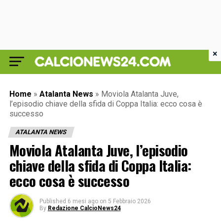
×
Home
»
Atalanta News
»
Moviola Atalanta Juve,
l’episodio chiave della sfida di Coppa Italia: ecco cosa è
successo
ATALANTA NEWS
Moviola Atalanta Juve, l’episodio
chiave della sfida di Coppa Italia:
ecco cosa è successo
Published
6 mesi ago
on
5 Febbraio 2026
By
Redazione CalcioNews24