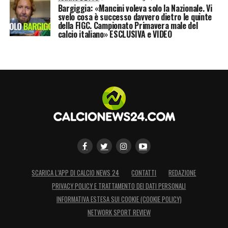
Bargiggia: «Mancini voleva solo la Nazionale. Vi
svelo cosa è successo davvero dietro le quinte
della FIGC. Campionato Primavera male del
calcio italiano» ESCLUSIVA e VIDEO
SCARICA L’APP DI CALCIO NEWS 24
CONTATTI
REDAZIONE
PRIVACY POLICY E TRATTAMENTO DEI DATI PERSONALI
INFORMATIVA ESTESA SUI COOKIE (COOKIE POLICY)
NETWORK SPORT REVIEW