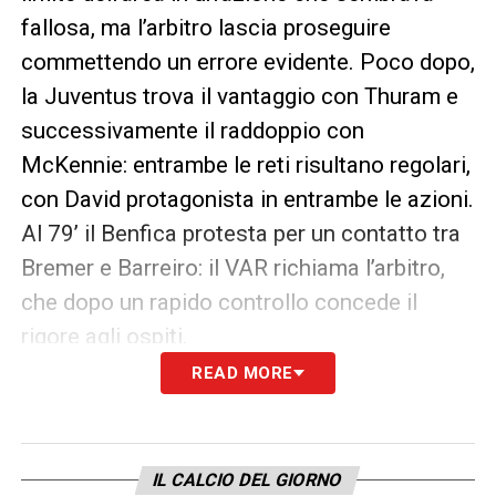
fallosa, ma l’arbitro lascia proseguire
commettendo un errore evidente. Poco dopo,
la Juventus trova il vantaggio con Thuram e
successivamente il raddoppio con
McKennie: entrambe le reti risultano regolari,
con David protagonista in entrambe le azioni.
Al 79’ il Benfica protesta per un contatto tra
Bremer e Barreiro: il VAR richiama l’arbitro,
che dopo un rapido controllo concede il
rigore agli ospiti.
READ MORE
Dal dischetto, però, Pavlidis spreca tutto
all’80’, scivolando e calciando fuori. La
Juventus si salva e mantiene il doppio
IL CALCIO DEL GIORNO
vantaggio. Nel finale, al minuto 88, arriva un