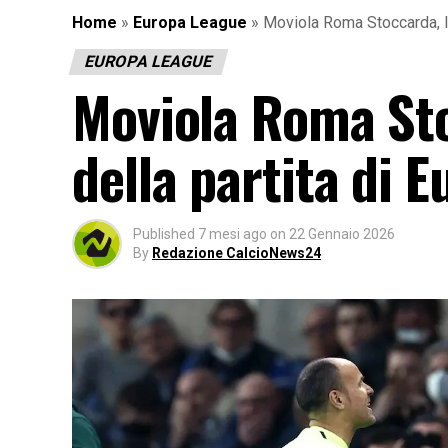
Home
»
Europa League
»
Moviola Roma Stoccarda, l’
EUROPA LEAGUE
Moviola Roma Sto
della partita di 
Published
7 mesi ago
on
22 Gennaio 2026
By
Redazione CalcioNews24