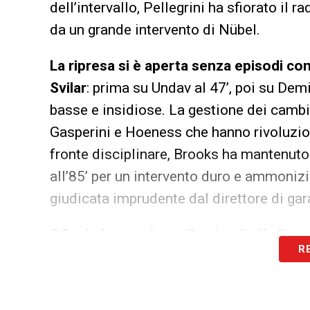
dell’intervallo, Pellegrini ha sfiorato il 
da un grande intervento di Nübel.
La ripresa si è aperta senza episodi con
Svilar
: prima su Undav al 47’, poi su Dem
basse e insidiose. La gestione dei cambi 
Gasperini e Hoeness che hanno rivoluzionat
fronte disciplinare, Brooks ha mantenuto 
all’85’ per un intervento duro e ammonizio
giudicata imprudente dal direttore di gar
Il finale ha regalato gli episodi più discu
R
dello Stoccarda, Sebastian Hoeness, lasc
immediate del provvedimento. Un minuto p
0 firmato ancora da Pisilli, bravo a sfrutt