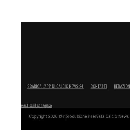
sette. Nei sei minuti di recupero non son
si è concluso senza proteste significativ
solida e coerente nelle valutazioni.
LEGGI ANCHE –
Partite oggi, stasera e 
LA PLAYLIST DELLE NOSTRE TOP NEW
SCARICA L’APP DI CALCIO NEWS 24
CONTATTI
REDAZION
gestisci il consenso
Copyright 2026 © riproduzione riservata Calcio News 2