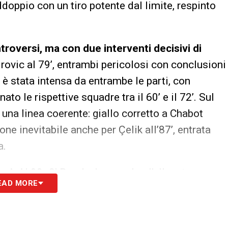
raddoppio con un tiro potente dal limite, respinto
troversi, ma con due interventi decisivi di
irovic al 79’, entrambi pericolosi con conclusioni
è stata intensa da entrambe le parti, con
o le rispettive squadre tra il 60’ e il 72’. Sul
una linea coerente: giallo corretto a Chabot
ne inevitabile anche per Çelik all’87’, entrata
a.
ssi.
Al 90+2’ Brooks ha espulso l’allenatore
EAD MORE
iando tutti nell’incertezza sulle motivazioni
iù tardi, la Roma ha chiuso la partita con il 2-
are l’assist di Dybala e a piazzare il pallone nel