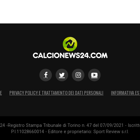
o emerse ulteriori situazioni dubbie, e il match
e, con una direzione arbitrale generalmente
domani: guida alla Diretta TV
S
E
PRIVACY POLICY E TRATTAMENTO DEI DATI PERSONALI
INFORMATIVA ES
4 -Registro Stampa Tribunale di Torino n. 47 del 07/09/2021 - Iscritt
P.I.11028660014 - Editore e proprietario: Sport Review s.r.l.