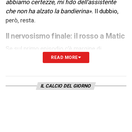
abbiamo certezze, mi fido dell’assistente
che non ha alzato la bandierina»
. Il dubbio,
però, resta.
Il nervosismo finale: il rosso a Matic
Se sul primo episodio c’è margine di
discussione, non ci sono scusanti per
READ MORE
quanto accaduto nel finale. Protagonista in
negativo è stato
Nemanja Matic
. Il
centrocampista serbo ha perso la testa dopo
IL CALCIO DEL GIORNO
la quinta rete siglata da
Manuel Akanji
.
Cesari ha ricostruito la dinamica del
cartellino rosso, definendolo un atto di
ingenuità imperdonabile per un giocatore del