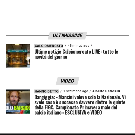
suo calibro:
«Dopo il gol di Akanji arrivano
le proteste di Matic. Prima si prende il
giallo per dissenso, poi manda a quel
paese l’arbitro e Chiffi estrae il secondo
ULTIMISSIME
giallo»
.
Un’espulsione per somma di
48 minuti ago
CALCIOMERCATO
ammonizioni in pochi secondi che ha
Ultime notizie Calciomercato LIVE: tutte le
novità del giorno
lasciato la squadra di Grosso in dieci uomini,
macchiando ulteriormente una serata già da
dimenticare.
VIDEO
1 settimana ago
Alberto Petrosilli
HANNO DETTO
Bargiggia: «Mancini voleva solo la Nazionale. Vi
LA PLAYLIST DELLE NOSTRE TOP NEWS
svelo cosa è successo davvero dietro le quinte
della FIGC. Campionato Primavera male del
calcio italiano» ESCLUSIVA e VIDEO