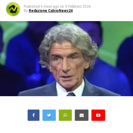
Published
6 mesi ago
on
9 Febbraio 2026
By
Redazione CalcioNews24