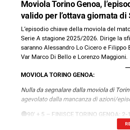
Moviola Torino Genoa, l’episo
valido per l’ottava giornata d
L’episodio chiave della moviola del mat
Serie A stagione 2025/2026. Dirige la sfi
saranno Alessandro Lo Cicero e Filippo B
Var Marco Di Bello e Lorenzo Maggioni.
MOVIOLA TORINO GENOA:
Nulla da segnalare dalla moviola di Torin
agevolato dalla mancanza di azioni/episo
🔴90′ + 5 – FINISCE TORINO GENOA: 2
R
⚽90′ – GOL DEL TORINO:
45′ Maripan sbu