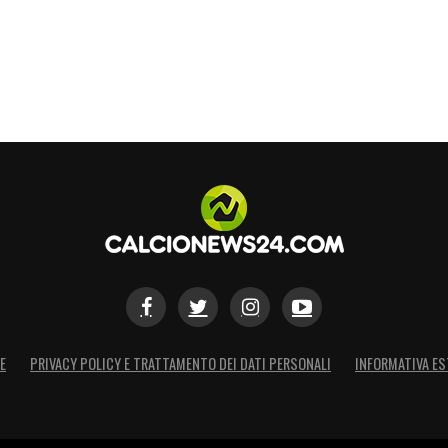
buca bene.
Il var conferma la rete
 sfortunato Sabelli. Il rossoblù devia – per errore
rma la rete.
neo dei liguri che culmina con il cross in area,
a Thorsby che deve solo infilare.
Il var conferma
S
E
PRIVACY POLICY E TRATTAMENTO DEI DATI PERSONALI
INFORMATIVA ES