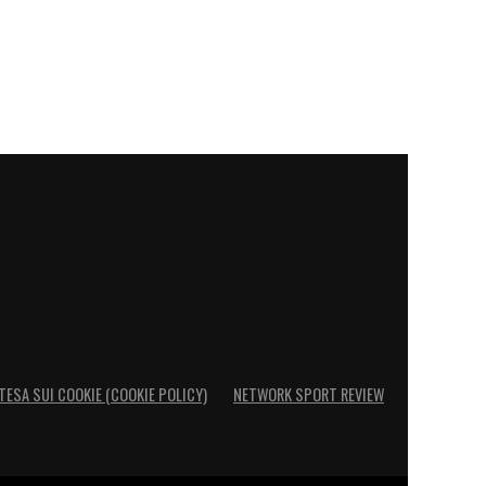
TESA SUI COOKIE (COOKIE POLICY)
NETWORK SPORT REVIEW