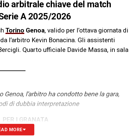
dio arbitrale chiave del match
i Serie A 2025/2026
ch
Torino
Genoa
, valido per l’ottava giornata di
da l’arbitro Kevin Bonacina. Gli assistenti
ercigli. Quarto ufficiale Davide Massa, in sala
o Genoa, l’arbitro ha condotto bene la gara,
di di dubbia interpretazione
-1 PER I GRANATA
EAD MORE
ca e perfeziona in porta il traversone di