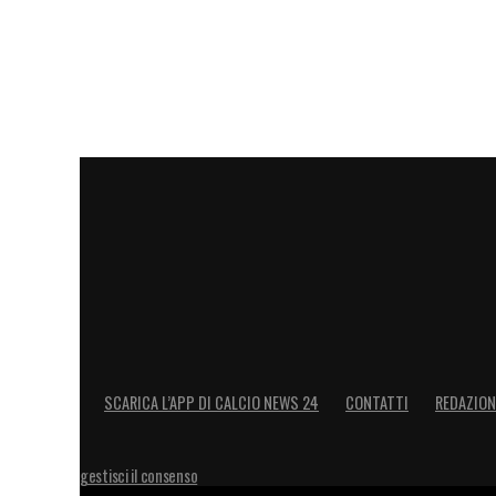
Lazaro. Il cileno da ottima posizione im
⚽63′ – GOL DEL TORINO
: autogol di uno
– il traversone di Pedersen.
Il var confe
⚽8′ – GOL DEL GENOA:
contropiede fulmi
Asllani svirgola male e il pallone arriva 
la rete
.
🔴1′ – Il match è iniziato!
LA PLAYLIST DELLE NOSTRE TOP NEW
SCARICA L’APP DI CALCIO NEWS 24
CONTATTI
REDAZION
gestisci il consenso