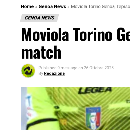
Home
»
Genoa News
»
Moviola Torino Genoa, l’epis
GENOA NEWS
Moviola Torino Ge
match
Published
9 mesi ago
on
26 Ottobre 2025
By
Redazione