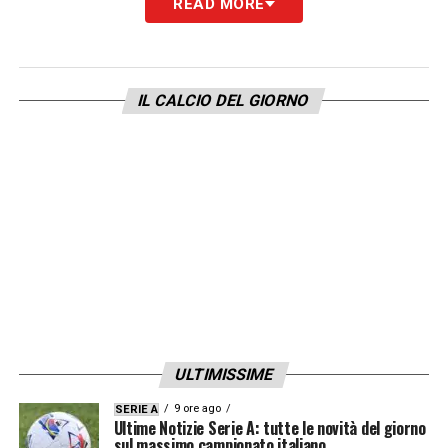
READ MORE
Un esordio amaro per il
Cagliari di Pisano
,
che ha mostrato buone trame offensive ma
ha pagato l’imprecisione sotto porta e la
IL CALCIO DEL GIORNO
giornata di grazia del portiere azzurro. Il
Napoli di
Rocco
festeggia i primi tre punti in
campionato.
TABELLINO NAPOLI CAGLIARI
PRIMAVERA 1-0
GOL:
91′ Esposito (N)
AMMONIZIONI:
22′ Garofalo (N)
ULTIMISSIME
ESPLUSIONI:
9 ore ago
SERIE A
Ultime Notizie Serie A: tutte le novità del giorno
sul massimo campionato italiano