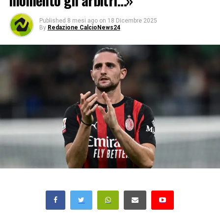
momento gli arbitri…»
Published
8 mesi ago
on
18 Dicembre 2025
By
Redazione CalcioNews24