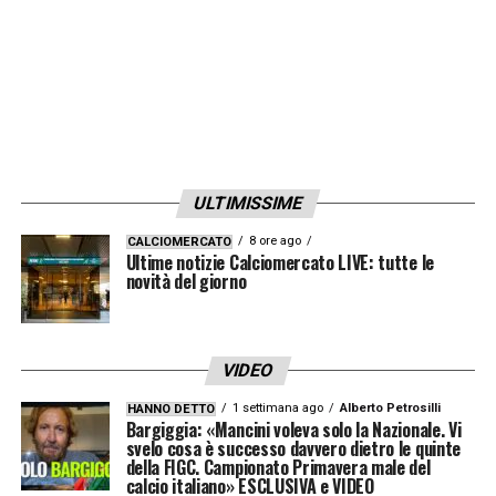
NAPOLI (4-1-4-1):
Milinkovic-Savic; Di
Lorenzo, Rrahmani, Juan Jesus; Politano,
Anguissa, Lobotka, McTominay, Olivera; De
Bruyne, Lukaku. A disp: Meret, Contini,
Ferrante, Buongiorno, Gilmour, Neres,
Obaretin, Vergara, Lucca, Hasa, Mazzocchi,
ULTIMISSIME
Beukema, Marianucci, Spinazzola, Zanoli,
Lang, Cheddira, Saco. All. Conte.
8 ore ago
CALCIOMERCATO
Ultime notizie Calciomercato LIVE: tutte le
novità del giorno
OLYMPIACOS (4-3-3):
Botis, Ortega, Pirola,
Retsos, Costinha, Scipioni, Hezze, Chiquinho,
Pnevmonidis, Rodinei, El Kaabi. A disp:
VIDEO
Paschalakis, Kalogerpoulos, Strefezza,
1 settimana ago
Alberto Petrosilli
HANNO DETTO
Bargiggia: «Mancini voleva solo la Nazionale. Vi
Liatsikouras, Onyemaechi, Mouzakitis.
svelo cosa è successo davvero dietro le quinte
della FIGC. Campionato Primavera male del
All. Mendilibar
calcio italiano» ESCLUSIVA e VIDEO