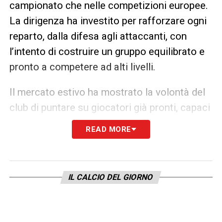
campionato che nelle competizioni europee.
La dirigenza ha investito per rafforzare ogni
reparto, dalla difesa agli attaccanti, con
l’intento di costruire un gruppo equilibrato e
pronto a competere ad alti livelli.
Il mercato estivo ha mostrato la volontà del
club di puntare su giocatori già pronti, capaci
di inserirsi rapidamente nel sistema di gioco
READ MORE
di
Conte
, e di valorizzare al contempo
giovani talenti che possono crescere
all’interno del progetto. Ecco quindi quale
IL CALCIO DEL GIORNO
sarà il modulo di partenza della sfida contro i
greci
dell’Olympiakos
: