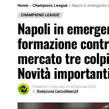
Home
»
Champions League
»
Napoli in emergenza in
CHAMPIONS LEAGUE
Napoli in emergen
formazione contr
mercato tre colp
Novità importanti
Published
7 mesi ago
on
20 Gennaio 2026
By
Redazione CalcioNews24