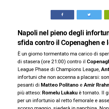
Napoli nel pieno degli infortu
sfida contro il Copenaghen e 
È un giorno tormentato ma carico di spe
di stasera (ore 21:00) contro il
Copenag
League Phase di Champions League,
Ant
infortuni che non accenna a placarsi: sono
pesanti di
Matteo Politano
e
Amir Rrah
più atteso:
Romelu Lukaku
è tornato. Il
per un infortunio al retto femorale e asse
scorso maggio, siederà in panchina. Non